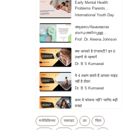
Early Mental Health
Problems Parents
Overlook
International Youth Day
ആരോഗ്യകരമായ
ബന്ധത്തിനുള്ള
നുറുങ്ങുവഴികൾ | Tips
Prof. Dr. Aleena Johnson
For Healthy Relationship |
Malayalam
क्या आपको है एंग्जायटी? इन 6
लक्षणों से पहचानें
Dr. B S Kumawat
ये 4 लक्षण बताते हैं आपका माइंड
नहीं है ठीक!
Dr. B S Kumawat
काम में फोकस नहीं? जानिए बड़ी
वजह!
Dr. B S Kumawat
मनोचिकित्सा
घबराहट
डर
चिंता
जानें एंग्जायटी कम करने का